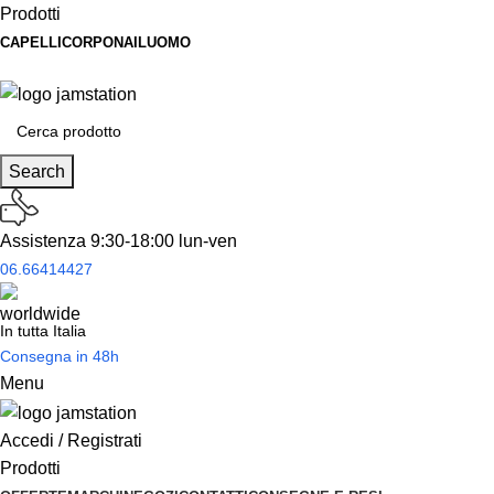
Prodotti
CAPELLI
CORPO
NAIL
UOMO
Spedizione
gratuita
per tantissimi di prodotti in offerta!
Search
Assistenza 9:30-18:00 lun-ven
06.66414427
In tutta Italia
Consegna in 48h
Menu
Accedi / Registrati
Prodotti