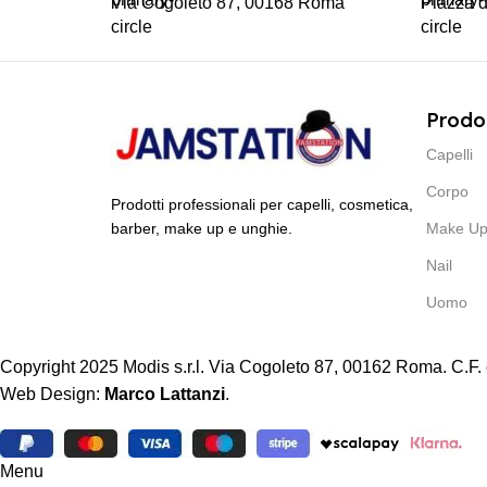
Via Cogoleto 87, 00168 Roma
Piazza d
Prodo
Capelli
Corpo
Prodotti professionali per capelli, cosmetica,
barber, make up e unghie.
Make U
Nail
Uomo
Copyright 2025 Modis s.r.l. Via Cogoleto 87, 00162 Roma. C.F.
Web Design:
Marco Lattanzi
.
Menu