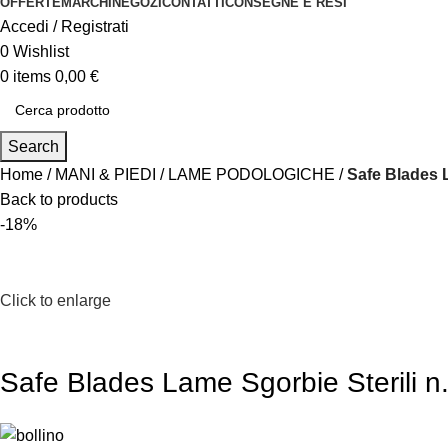
OFFERTE
MARCHI
NEGOZI
CONTATTI
CONSEGNE E RESI
Accedi / Registrati
0
Wishlist
0
items
0,00
€
Search
Home
MANI & PIEDI
LAME PODOLOGICHE
Safe Blades L
Back to products
-18%
Click to enlarge
Safe Blades Lame Sgorbie Sterili n