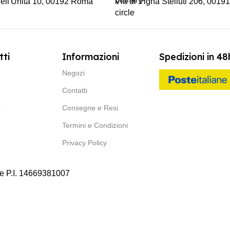
ell'Unità 10, 00192 Roma
Via di Vigna Stelluti 206, 001
tti
Informazioni
Spedizioni in 48
Negozi
Contatti
p
Consegne e Resi
Termini e Condizioni
Privacy Policy
 e P.I. 14669381007