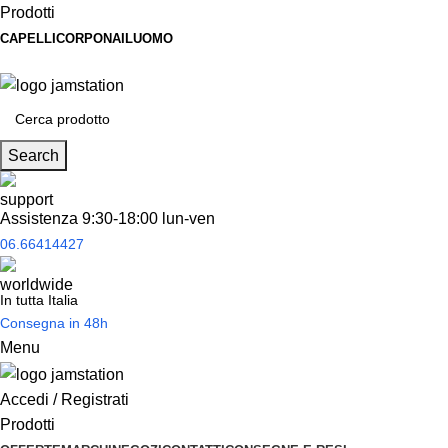
Prodotti
CAPELLI
CORPO
NAIL
UOMO
Spedizione
gratuita
per tantissimi di prodotti in offerta!
Search
Assistenza 9:30-18:00 lun-ven
06.66414427
In tutta Italia
Consegna in 48h
Menu
Accedi / Registrati
Prodotti