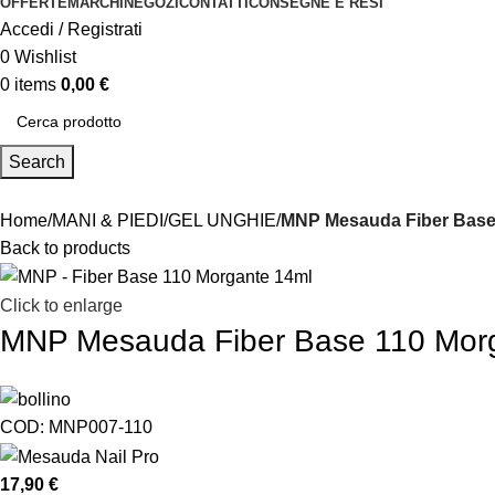
OFFERTE
MARCHI
NEGOZI
CONTATTI
CONSEGNE E RESI
Accedi / Registrati
0
Wishlist
0
items
0,00
€
Search
Home
MANI & PIEDI
GEL UNGHIE
MNP Mesauda Fiber Base
Back to products
Click to enlarge
MNP Mesauda Fiber Base 110 Mor
COD:
MNP007-110
17,90
€