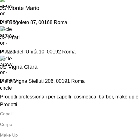
JS Monte Mario
Via Cogoleto 87, 00168 Roma
JS Prati
Piazza dell'Unità 10, 00192 Roma
JS Vigna Clara
Via di Vigna Stelluti 206, 00191 Roma
Prodotti professionali per capelli, cosmetica, barber, make up e
Prodotti
Capelli
Corpo
Make Up