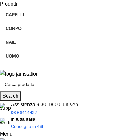
Prodotti
CAPELLI
CORPO
NAIL
UOMO
Spedizione
gratuita
per tantissimi di prodotti in offerta!
Search
Assistenza 9:30-18:00 lun-ven
06.66414427
In tutta Italia
Consegna in 48h
Menu