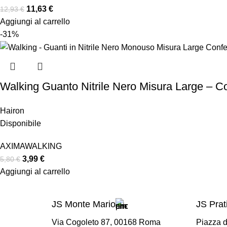
11,63
€
12,93
€
Aggiungi al carrello
-31%
Walking Guanto Nitrile Nero Misura Large – C
Hairon
Disponibile
AXIMA
WALKING
3,99
€
5,80
€
Aggiungi al carrello
JS Monte Mario
JS Prat
Via Cogoleto 87, 00168 Roma
Piazza d