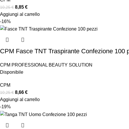
8,85
€
10,25
€
Aggiungi al carrello
-16%
CPM Fasce TNT Traspirante Confezione 100 
CPM PROFESSIONAL BEAUTY SOLUTION
Disponibile
CPM
8,66
€
10,25
€
Aggiungi al carrello
-19%