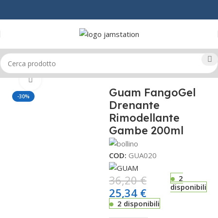
Home
CORPO
COSMETICA
Click to enlarge
Guam FangoGel
-30%
Drenante
Rimodellante
Gambe 200ml
COD:
GUA020
36,20
€
2
disponibili
25,34
€
2 disponibili