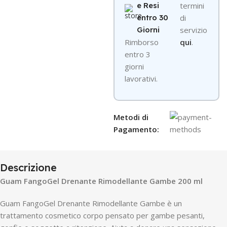
e Resi
termini
entro 30
di
Giorni
servizio
R
imborso
qui
.
entro 3
giorni
lavorativi.
Metodi di
Pagamento:
Descrizione
Guam FangoGel Drenante Rimodellante Gambe 200 ml
Guam FangoGel Drenante Rimodellante Gambe è un
trattamento cosmetico corpo pensato per gambe pesanti,