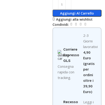
Aggiungi Al Carrello
Aggiungi alla wishlist
Condividi:
2-3
Giorni
lavorativi
Corriere
4,90
Espresso
Euro
GLS
(gratis
Consegna
per
rapida con
ordini
tracking.
oltre i
39,90
Euro)
Recesso
Leggi i