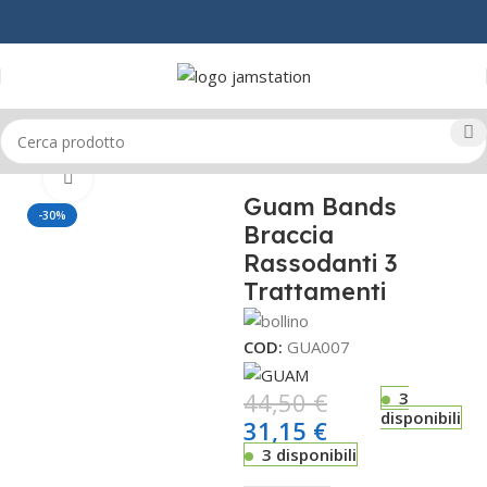
Home
CORPO
COSMETICA
Click to enlarge
Guam Bands
-30%
Braccia
Rassodanti 3
Trattamenti
COD:
GUA007
44,50
€
3
disponibili
31,15
€
3 disponibili