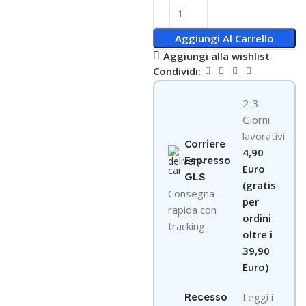
Aggiungi Al Carrello
Aggiungi alla wishlist
Condividi:
2-3
Giorni
lavorativi
Corriere
4,90
Espresso
Euro
GLS
(gratis
Consegna
per
rapida con
ordini
tracking.
oltre i
39,90
Euro)
Recesso
Leggi i