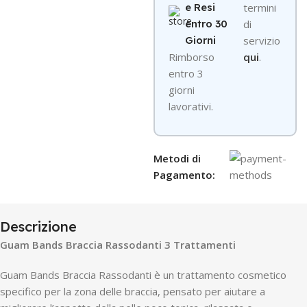
e Resi
termini
entro 30
di
Giorni
servizio
R
imborso
qui
.
entro 3
giorni
lavorativi.
Metodi di
Pagamento:
Descrizione
Guam Bands Braccia Rassodanti 3 Trattamenti
Guam Bands Braccia Rassodanti è un trattamento cosmetico
specifico per la zona delle braccia, pensato per aiutare a