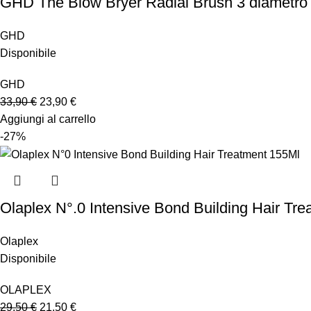
GHD The Blow Bryer Radial Brush 3 diametr
GHD
Disponibile
GHD
33,90
€
23,90
€
Aggiungi al carrello
-27%
Olaplex N°.0 Intensive Bond Building Hair Tr
Olaplex
Disponibile
OLAPLEX
29,50
€
21,50
€