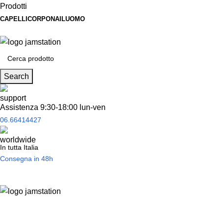
Prodotti
CAPELLI
CORPO
NAIL
UOMO
Spedizione
gratuita
per tantissimi di prodotti in offerta!
Search
Assistenza 9:30-18:00 lun-ven
06.66414427
In tutta Italia
Consegna in 48h