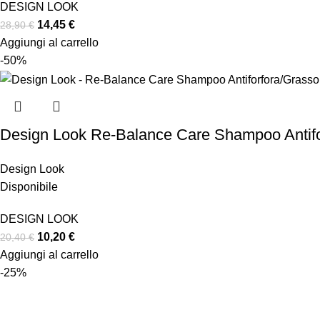
DESIGN LOOK
14,45
€
28,90
€
Aggiungi al carrello
-50%
Design Look Re-Balance Care Shampoo Antif
Design Look
Disponibile
DESIGN LOOK
10,20
€
20,40
€
Aggiungi al carrello
-25%