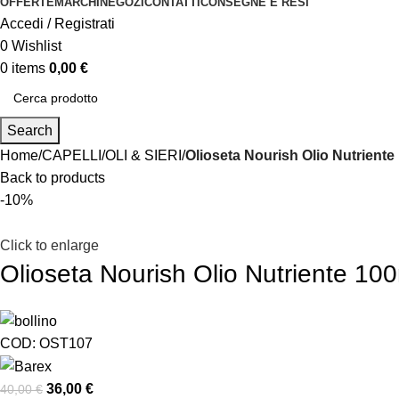
OFFERTE
MARCHI
NEGOZI
CONTATTI
CONSEGNE E RESI
Accedi / Registrati
0
Wishlist
0
items
0,00
€
Search
Home
CAPELLI
OLI & SIERI
Olioseta Nourish Olio Nutriente
Back to products
-10%
Click to enlarge
Olioseta Nourish Olio Nutriente 10
COD:
OST107
36,00
€
40,00
€