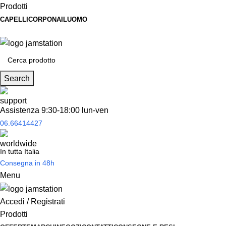
Prodotti
CAPELLI
CORPO
NAIL
UOMO
Spedizione
gratuita
per tantissimi di prodotti in offerta!
Search
Assistenza 9:30-18:00 lun-ven
06.66414427
In tutta Italia
Consegna in 48h
Menu
Accedi / Registrati
Prodotti